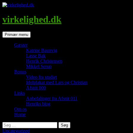
Hop
til
indhold
virkelighed.dk
Søg
Primær menu
Gæster
Katrine Baunvig
Lasse Bak
Henrik Christensen
Mikkel Serup
Bonus
Video fra studiet
Idolplakat med Lars og Christian
Afsnit 000
Links
Anbefalinger fra Afsnit 011
Henriks blog
Om os
Home
Søg
efter:
Uncategorized