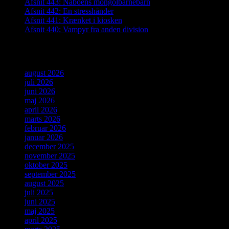
Afsnit 443: Naboens mongolbarnebarn
Afsnit 442: En stresshånder
Afsnit 441: Krænket i kiosken
Afsnit 440: Vampyr fra anden division
Arkiver
august 2026
juli 2026
juni 2026
maj 2026
april 2026
marts 2026
februar 2026
januar 2026
december 2025
november 2025
oktober 2025
september 2025
august 2025
juli 2025
juni 2025
maj 2025
april 2025