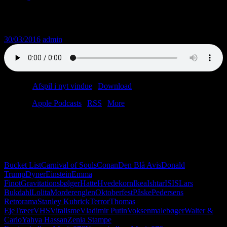
Afsnit 077
30/03/2016
admin
Podcast:
Afspil i nyt vindue
|
Download
(37.0MB)
Tilmeld:
Apple Podcasts
|
RSS
|
More
Lars sveder om natten, og Christian sælger sine børns ting på Den
Blå Avis. Asiatiske mider invaderer den danske natur, og et sted
derude sidder en pensioneret dyrlæge og skriver lytterpost. Med
andre ord: Business as usual.
Bucket List
Carnival of Souls
Conan
Den Blå Avis
Donald
Trump
Dyner
Einstein
Emma
Finot
Gravitationsbølger
Hatte
Hvedekorn
Ikea
Ishtar
ISIS
Lars
Bukdahl
Lolita
Morderenglen
Oktoberfest
Påske
Pedersens
Retrorama
Stanley Kubrick
Terror
Thomas
Eje
Træer
VHS
Vitalisme
Vladimir Putin
Voksenmalebøger
Walter &
Carlo
Yahya Hassan
Zenia Stampe