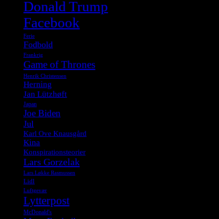
Donald Trump
Facebook
Ferie
Fodbold
Frankrig
Game of Thrones
Henrik Christensen
Herning
Jan Lützhøft
Japan
Joe Biden
Jul
Karl Ove Knausgård
Kina
Konspirationsteorier
Lars Gorzelak
Lars Løkke Rasmussen
Lidl
Luftgevær
Lytterpost
McDonald's