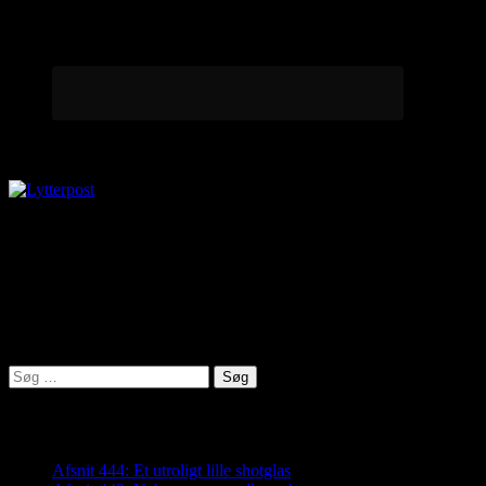
Lytterpost
virkelighed@protonmail.com
Lyden af Jylland
Søg
efter:
Seneste indlæg
Afsnit 444: Et utroligt lille shotglas