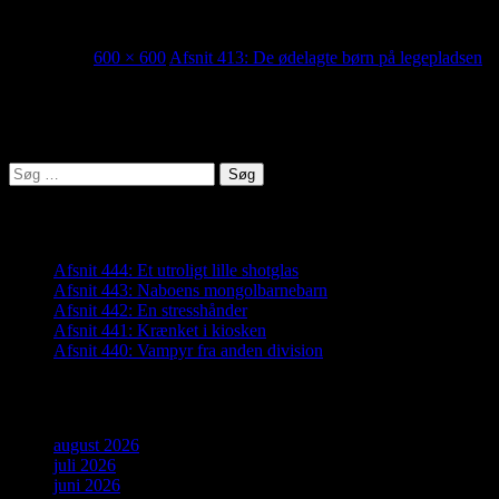
413_thumb
03/06/2025
600 × 600
Afsnit 413: De ødelagte børn på legepladsen
Lyden af Jylland
Søg
efter:
Seneste indlæg
Afsnit 444: Et utroligt lille shotglas
Afsnit 443: Naboens mongolbarnebarn
Afsnit 442: En stresshånder
Afsnit 441: Krænket i kiosken
Afsnit 440: Vampyr fra anden division
Arkiver
august 2026
juli 2026
juni 2026