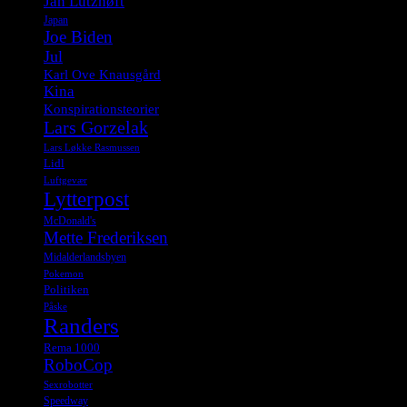
Jan Lützhøft
Japan
Joe Biden
Jul
Karl Ove Knausgård
Kina
Konspirationsteorier
Lars Gorzelak
Lars Løkke Rasmussen
Lidl
Luftgevær
Lytterpost
McDonald's
Mette Frederiksen
Midalderlandsbyen
Pokemon
Politiken
Påske
Randers
Rema 1000
RoboCop
Sexrobotter
Speedway