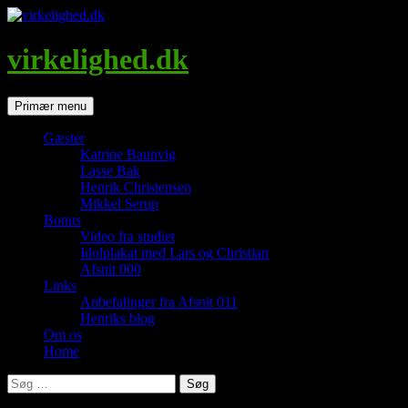
Hop
til
indhold
virkelighed.dk
Søg
Primær menu
Gæster
Katrine Baunvig
Lasse Bak
Henrik Christensen
Mikkel Serup
Bonus
Video fra studiet
Idolplakat med Lars og Christian
Afsnit 000
Links
Anbefalinger fra Afsnit 011
Henriks blog
Om os
Home
Søg
efter: