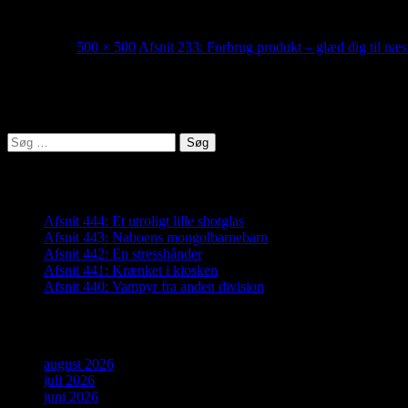
233_thumb
06/10/2020
500 × 500
Afsnit 233: Forbrug produkt – glæd dig til næs
Lyden af Jylland
Søg
efter:
Seneste indlæg
Afsnit 444: Et utroligt lille shotglas
Afsnit 443: Naboens mongolbarnebarn
Afsnit 442: En stresshånder
Afsnit 441: Krænket i kiosken
Afsnit 440: Vampyr fra anden division
Arkiver
august 2026
juli 2026
juni 2026