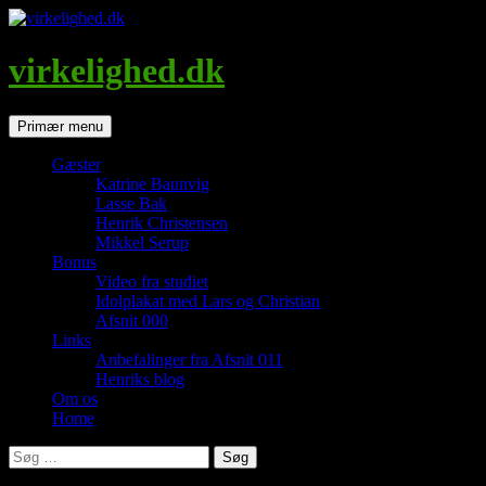
Hop
til
indhold
virkelighed.dk
Søg
Primær menu
Gæster
Katrine Baunvig
Lasse Bak
Henrik Christensen
Mikkel Serup
Bonus
Video fra studiet
Idolplakat med Lars og Christian
Afsnit 000
Links
Anbefalinger fra Afsnit 011
Henriks blog
Om os
Home
Søg
efter: