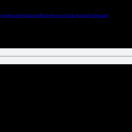
ergårdsgade
Jubilæum
Marie
Poetzsch
Sake
Samsø
Toiletpapir