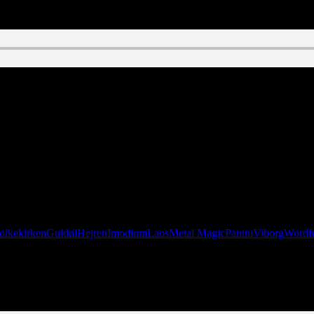
olkekirken
Guldøl
Hejren
Imodium
Laos
Metal Magic
Panini
Viborg
Wordf