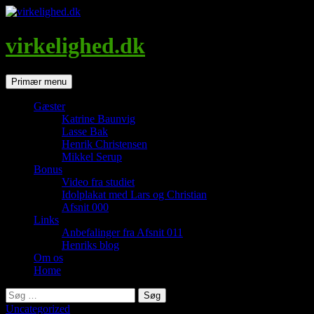
Hop
til
indhold
virkelighed.dk
Søg
Primær menu
Gæster
Katrine Baunvig
Lasse Bak
Henrik Christensen
Mikkel Serup
Bonus
Video fra studiet
Idolplakat med Lars og Christian
Afsnit 000
Links
Anbefalinger fra Afsnit 011
Henriks blog
Om os
Home
Søg
efter:
Uncategorized