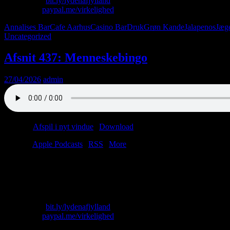
Køb T-shirt:
bit.ly/lydenafjylland
Giv penge:
paypal.me/virkelighed
Annalises Bar
Cafe Aarhus
Casino Bar
Druk
Grøn Kande
Jalapenos
Jæg
Uncategorized
Afsnit 437: Menneskebingo
27/04/2026
admin
Podcast:
Afspil i nyt vindue
|
Download
(37.7MB)
Tilmeld:
Apple Podcasts
|
RSS
|
More
Lasse kører over for rødt.
Christian forklarer kneppespillet.
Det hele i skyggen af et nært forestående jubilæum.
Skriv til os: virkelighed@protonmail.com
Køb T-shirt:
bit.ly/lydenafjylland
Giv penge:
paypal.me/virkelighed