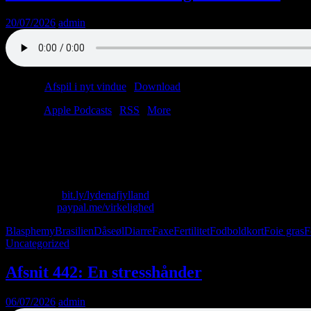
20/07/2026
admin
Podcast:
Afspil i nyt vindue
|
Download
(40.5MB)
Tilmeld:
Apple Podcasts
|
RSS
|
More
Tidligere medvært har tyndskid!
Lasse går glip af flammekastershow!
Christian er offer i Wordfeud-skandale!
Skriv til os: virkelighed@protonmail.com
Køb T-shirt:
bit.ly/lydenafjylland
Giv penge:
paypal.me/virkelighed
Blasphemy
Brasilien
Dåseøl
Diarre
Faxe
Fertilitet
Fodboldkort
Foie gras
F
Uncategorized
Afsnit 442: En stresshånder
06/07/2026
admin