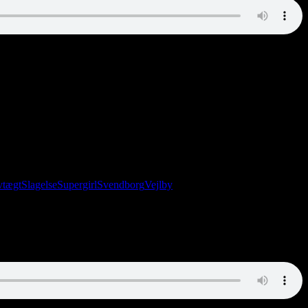
vtægt
Slagelse
Supergirl
Svendborg
Vejlby