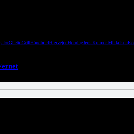
gator
Ghetto
Grill
Håndbold
Hærvejen
Herning
Jens Kramer Mikkelsen
Kon
Fernet