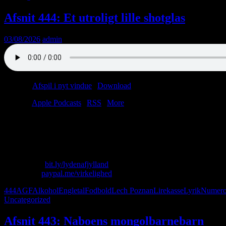
Afsnit 444: Et utroligt lille shotglas
03/08/2026
admin
Podcast:
Afspil i nyt vindue
|
Download
(38.0MB)
Tilmeld:
Apple Podcasts
|
RSS
|
More
Lasse er i Polen, og Christian tager til Svendborg.
Også lidt om numerologi og kommunal kunst.
Luciabruden står foran en Volvo 444.
Skriv til os: virkelighed@protonmail.com
Køb T-shirt:
bit.ly/lydenafjylland
Giv penge:
paypal.me/virkelighed
444
AGF
Alkohol
Engletal
Fodbold
Lech Poznan
Lirekasse
Lyrik
Numero
Uncategorized
Afsnit 443: Naboens mongolbarnebarn