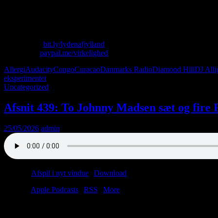
Lasse har allergi og papvin.
Christian lugter kontanter.
Vi ser Danmarks Radio.
Skriv til os: virkelighed@protonmail.com
Køb T-shirt:
bit.ly/lydenafjylland
Giv penge:
paypal.me/virkelighed
Allergi
Audacity
Congo
Curacao
Danmarks Radio
Diamond Hill
DJ Alli
eksperimentet
Uncategorized
Afsnit 439: To Johnny Madsen sæt og fire 
25/05/2026
admin
Podcast:
Afspil i nyt vindue
|
Download
(35.9MB)
Tilmeld:
Apple Podcasts
|
RSS
|
More
Er du også træt af at høre om AGF’s guldfejring?
Så skal du ikke høre dette afsnit.