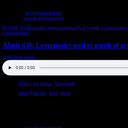
Skriv til os: virkelighed@protonmail.com
Køb T-shirt:
bit.ly/lydenafjylland
Giv penge:
paypal.me/virkelighed
AGF
Blå Thor
Busgaden
Danmarksmestre
De Flyvende Aarhusgymnas
Uncategorized
Afsnit 438: Leverpostej med et stænk af gr
11/05/2026
admin
Podcast:
Afspil i nyt vindue
|
Download
(43.7MB)
Tilmeld:
Apple Podcasts
|
RSS
|
More
Trusler er den stærkeste topping; det ved alle.
Men hvad vil du ellers have på din jubilæumspizza?
Hvorfor svarer du ikke? Hvorfor løber du?
Skriv til os: virkelighed@protonmail.com