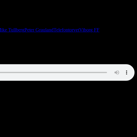
ike Tullberg
Peter Grauland
Telefontorvet
Viborg FF