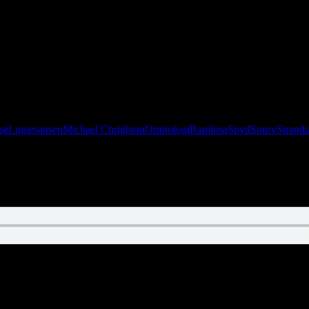
 din kop og tag med til barndommens land. Måske kigger vi også på f
se
Lugtesansen
Michael Chrighton
Ornitologi
Ramlösa
Snyd
Spurv
Strand