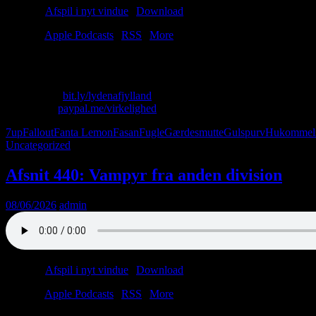
Podcast:
Afspil i nyt vindue
|
Download
(44.1MB)
Tilmeld:
Apple Podcasts
|
RSS
|
More
Der har vi dén – altså sommeren. Nyd den sammen med os. Hæld 7up i
Skriv til os: virkelighed@protonmail.com
Køb T-shirt:
bit.ly/lydenafjylland
Giv penge:
paypal.me/virkelighed
7up
Fallout
Fanta Lemon
Fasan
Fugle
Gærdesmutte
Gulspurv
Hukommel
Uncategorized
Afsnit 440: Vampyr fra anden division
08/06/2026
admin
Podcast:
Afspil i nyt vindue
|
Download
(38.6MB)
Tilmeld:
Apple Podcasts
|
RSS
|
More