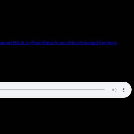
tanter
Nik & Jay
Pærer
Pølser
Scooter
Skive
Svinekød
Tingbjerg-