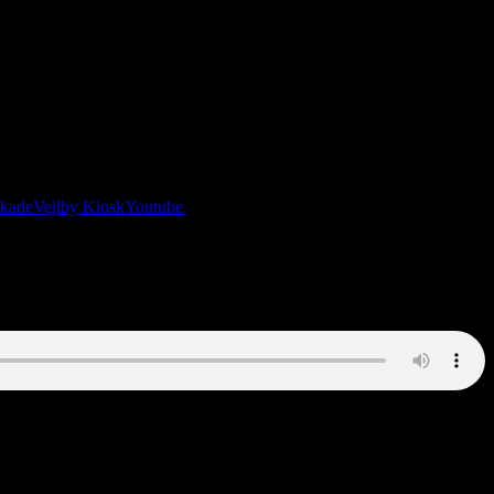
ugle.
skade
Vejlby Kiosk
Youtube