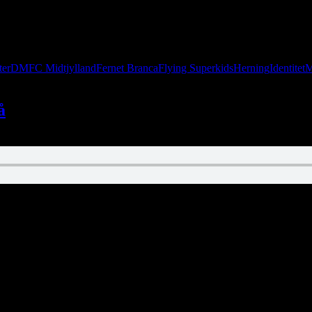
ter
DM
FC Midtjylland
Fernet Branca
Flying Superkids
Herning
Identitet
M
å