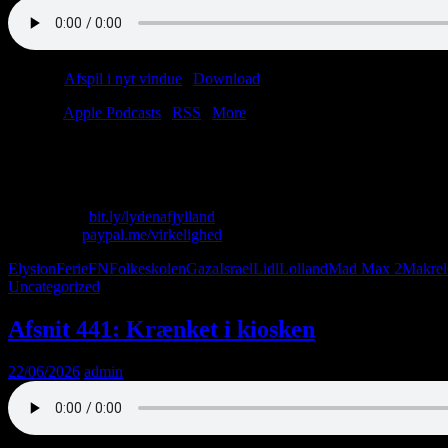
Podcast:
Afspil i nyt vindue
|
Download
(33.4MB)
Tilmeld:
Apple Podcasts
|
RSS
|
More
Hånden på hjertet: Nyder du din ferie?
Ellers kunne du jo tage til Svendborg eller Polen.
Skriv til os: virkelighed@protonmail.com
Køb T-shirt:
bit.ly/lydenafjylland
Giv penge:
paypal.me/virkelighed
Elysion
Ferie
FN
Folkeskolen
Gaza
Israel
Lidl
Lolland
Mad Max 2
Makrel
Uncategorized
Afsnit 441: Krænket i kiosken
22/06/2026
admin